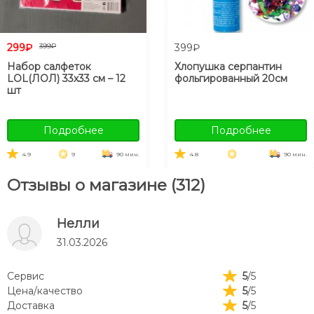
299₽
399₽
399₽
Набор салфеток
Хлопушка серпантин
LOL(ЛОЛ) 33х33 см – 12
фольгированный 20см
шт
Подробнее
Подробнее
4.9
9
90 мин.
4.8
90 мин.
Отзывы о магазине (312)
Нелли
31.03.2026
Сервис
5
/5
Цена/качество
5
/5
Доставка
5
/5